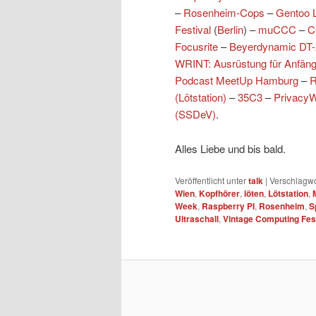
–
Rosenheim-Cops
–
Gentoo 
Festival
(
Berlin
) –
muCCC
–
C
Focusrite
–
Beyerdynamic DT-
WRINT: Ausrüstung für Anfäng
Podcast MeetUp Hamburg
–
R
(Lötstation)
–
35C3
–
Privacy
(SSDeV)
.
Alles Liebe und bis bald.
Veröffentlicht unter
talk
|
Verschlagwo
Wien
,
Kopfhörer
,
löten
,
Lötstation
,
Week
,
Raspberry PI
,
Rosenheim
,
S
Ultraschall
,
Vintage Computing Fest