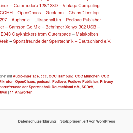
Linux
–
Commodore 128
/
128D
–
Vintage Computing
CCHH
–
OpenChaos
–
Geekfem
–
ChaosDienstag
–
297
–
Auphonic
–
Ultraschall.fm
–
Podlove Publisher
–
er
–
Samson Go Mic
–
Behringer Xenyx 302 USB
–
E043 Gayknickers from Outerspace
–
Maiskolben
Week
–
Sportsfreunde der Sperrtechnik – Deutschland e.V.
rtet mit
Audio-Interface
,
ccc
,
CCC Hamburg
,
CCC München
,
CCC
Mikrofon
,
OpenChaos
,
podcast
,
Podlove
,
Podlove Publisher
,
Privacy
portsfreunde der Sperrtechnik Deutschland e.V.
,
SSDeV
,
ival
|
11
Antworten
Datenschutzerklärung
Stolz präsentiert von WordPress