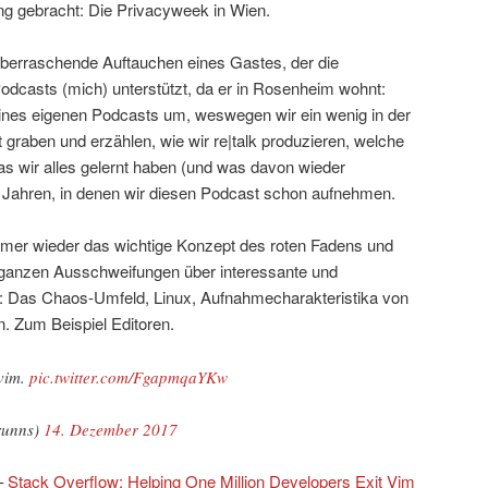
ng gebracht: Die Privacyweek in Wien.
überraschende Auftauchen eines Gastes, der die
odcasts (mich) unterstützt, da er in Rosenheim wohnt:
 eines eigenen Podcasts um, weswegen wir ein wenig in der
graben und erzählen, wie wir re|talk produzieren, welche
s wir alles gelernt haben (und was davon wieder
i Jahren, in denen wir diesen Podcast schon aufnehmen.
mmer wieder das wichtige Konzept des roten Fadens und
 ganzen Ausschweifungen über interessante und
 Das Chaos-Umfeld, Linux, Aufnahmecharakteristika von
. Zum Beispiel Editoren.
 vim.
pic.twitter.com/FgapmqaYKw
runns)
14. Dezember 2017
–
Stack Overflow: Helping One Million Developers Exit Vim