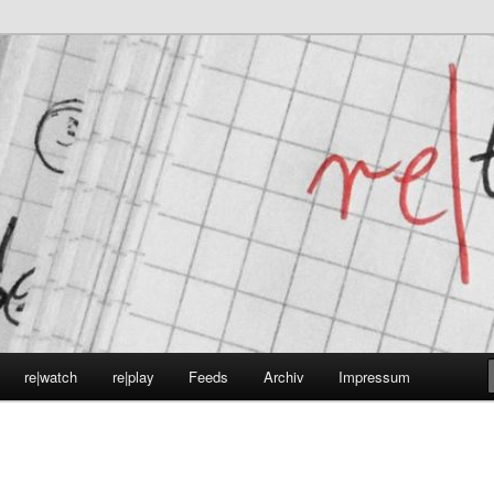
immerathmosphäre.
re|watch
re|play
Feeds
Archiv
Impressum